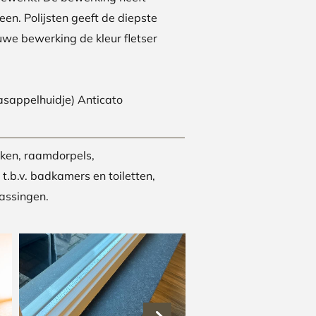
een. Polijsten geeft de diepste
uwe bewerking de kleur fletser
aasappelhuidje) Anticato
ken, raamdorpels,
t.b.v. badkamers en toiletten,
assingen.