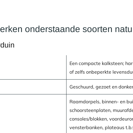
werken onderstaande soorten natu
rduin
Een compacte kalksteen; hard
of zelfs onbeperkte levensdu
Geschuurd, gezoet en donke
Raamdorpels, binnen- en bu
schoorsteenplaten, muurafde
consoles/blokken, voordeurom
vensterbanken, plateaus t.b.