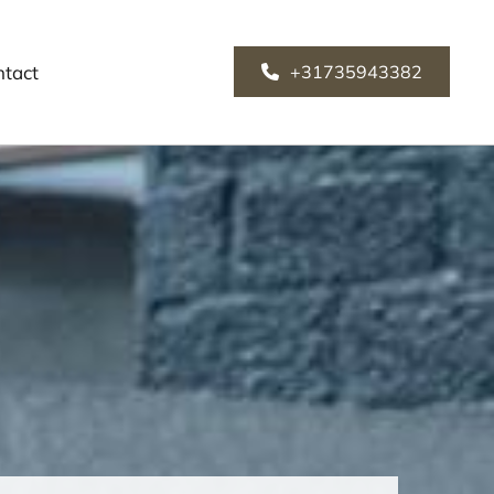
ntact
+31735943382